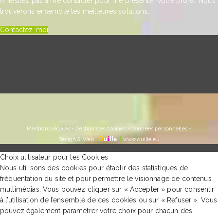
N'hésitez pas à me contacter pour me présenter votre projet. Nous
trouverons ensemble les meilleures solutions.
Contactez-moi
Mentions légales
-
Gestion des cookies
-
Données personnelles
-
O
u
i
lle
!
Design & Web
:
www.ouille.eu
Choix utilisateur pour les Cookies
Nous utilisons des cookies pour établir des statistiques de
fréquentation du site et pour permettre le visionnage de contenus
multimédias. Vous pouvez cliquer sur « Accepter » pour consentir
à l’utilisation de l’ensemble de ces cookies ou sur « Refuser ». Vous
pouvez également paramétrer votre choix pour chacun des