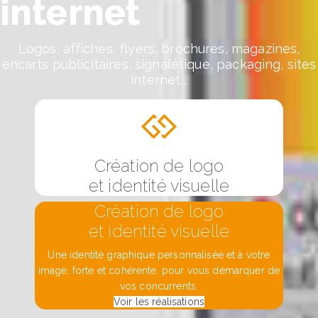
internet
Logos, affiches, flyers, brochures, magazines,
encarts publicitaires, signalétique, packaging, sites
internet...
Création de logo
et identité visuelle
Création de logo
et identité visuelle
Une identité graphique personnalisée et à votre
image, forte et cohérente, pour vous démarquer de
vos concurrents.
Voir les réalisations