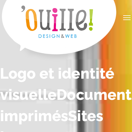
Logo et identité 
visuelle
Document
imprimés
Sites 